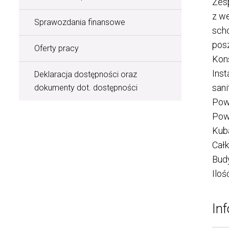
Zes
z we
Sprawozdania finansowe
scho
pos
Oferty pracy
Kons
Inst
Deklaracja dostępności oraz
sani
dokumenty dot. dostępności
Pow
Pow
Kub
Całk
Budy
Iloś
Inf