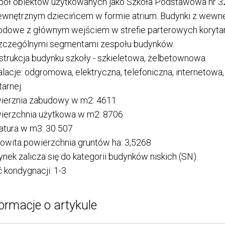
pół obiektów użytkowanych jako Szkoła Podstawowa nr 32
wnętrznym dziecińcem w formie atrium. Budynki z wewnęt
dowe z głównym wejściem w strefie parterowych korytar
zczególnymi segmentami zespołu budynków.
trukcja budynku szkoły - szkieletowa, żelbetownowa.
alacje: odgromowa, elektryczna, telefoniczna, internetowa
tarnej.
ierznia zabudowy w m2: 4611
ierzchnia użytkowa w m2: 8706
atura w m3: 30 507
owita powierzchnia gruntów ha: 3,5268
nek zalicza się do kategorii budynków niskich (SN)
ć kondygnacji: 1-3
ormacje o artykule