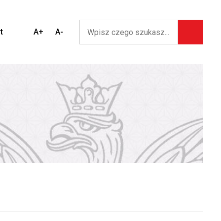
t
A+
A-