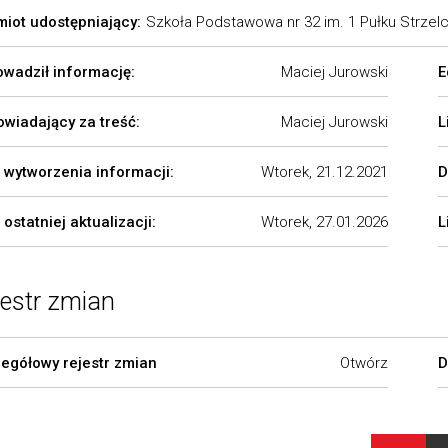
iot udostępniający:
Szkoła Podstawowa nr 32 im. ​1 Pułku Strze
wadził informację:
Maciej Jurowski
E
wiadający za treść:
Maciej Jurowski
L
 wytworzenia informacji:
Wtorek, 21.12.2021
D
 ostatniej aktualizacji:
Wtorek, 27.01.2026
L
jestr zmian
egółowy rejestr zmian
Otwórz
D