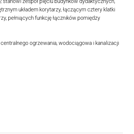
 stanowi zespół pięciu budynków dydaktycznych,
rznym układem korytarzy, łączącym cztery klatki
zy, pełniących funkcję łączników pomiędzy
, centralnego ogrzewania, wodociągowa i kanalizacji