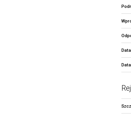
Podm
Wpro
Odpo
Data
Data
Re
Szcz